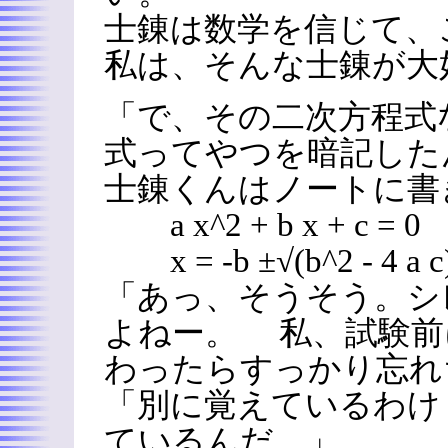
士錬は数学を信じて、
私は、そんな士錬が大
「で、その二次方程式
式ってやつを暗記した
士錬くんはノートに書
a x^2 + b x + c = 0
x = -b ±√(b^2 - 4 a c) 
「あっ、そうそう。シ
よねー。 私、試験前
わったらすっかり忘れ
「別に覚えているわけ
ているんだ。」