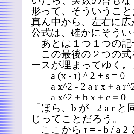
いたら、実数の答もな
形って、そういうこと
真ん中から、左右に広
公式は、確かにそうい
「あとは１つ１つの記
この最後の２つの式
ースが埋まってゆく。
a (x - r) ^ 2 + s = 0
a x^2 - 2 a r x + a r^2
a x^2 + b x + c = 0
「ほら、b が - 2 a r と
じってことだろう。
ここから r = - b / a 2 と、