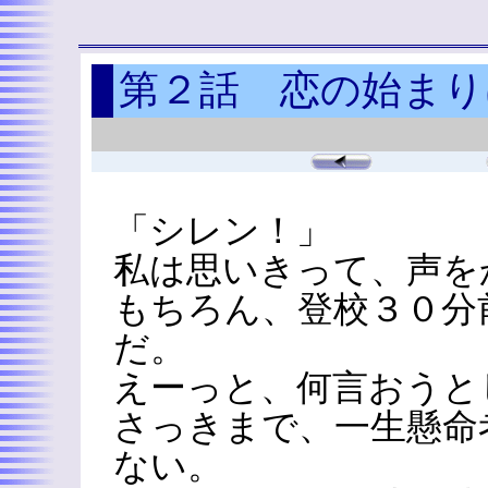
第２話 恋の始まり
「シレン！」
私は思いきって、声を
もちろん、登校３０分
だ。
えーっと、何言おうと
さっきまで、一生懸命
ない。