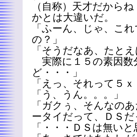
（自称）天才だからね
かとは大違いだ。
「ふーん、じゃ、これ
の？」
「そうだなあ、たとえ
実際に１５の素因数
ど・・・」
「えっ、それって５ｘ
「う、うん。。。」
「ガクぅ、そんなのあ
ータイだって、ＤＳだ
「・・・ＤＳは無いと